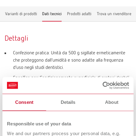
Varianti di prodotti
Dati tecnici
Prodotti adatti
Trova un rivenditore
Dettagli
Confezione pratica: Unità da 500 g sigillate ermeticamente
che proteggono dall’umidità e sono adatte alla frequenza
d’uso negli studi dentistici.
Specifico per: Condizionamento superficiale di protesi dentali
fisse prima della cementazione definitiva.
Adatto per: Ossido di zirconio, leghe metalliche, materiali
Consent
Details
About
ibridi, polimeri moderni.
Esclusivamente per: Serbatoio speciale Basic prebonder.
Responsible use of your data
Pressione di lavoro ottimale: 0,6–1,0 bar (consigliato: 0,8
bar).
We and our partners process your personal data, e.g.