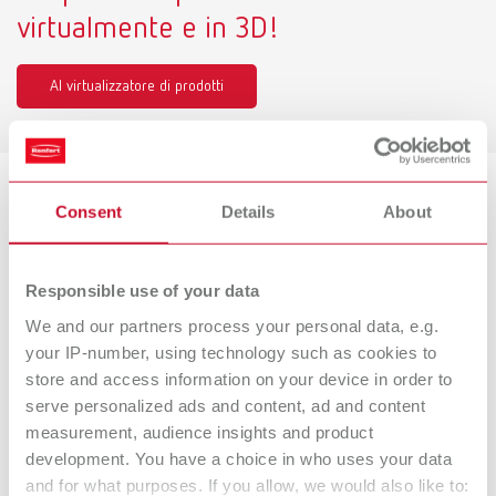
virtualmente e in 3D!
Al virtualizzatore di prodotti
Consent
Details
About
Varianti di prodotti
Responsible use of your data
POWER steamer 2, 230 V
We and our partners process your personal data, e.g.
Codice articolo 18460000
your IP-number, using technology such as cookies to
Dotazione:
store and access information on your device in order to
1 vaporiera, 1 tappo del serbatoio, 1 Quick Start Guide, 1 strumento tappo
serve personalized ads and content, ad and content
di revisione, 1 set di guarnizioni, 1 tubo flessibile dell'acqua
measurement, audience insights and product
development. You have a choice in who uses your data
and for what purposes. If you allow, we would also like to: