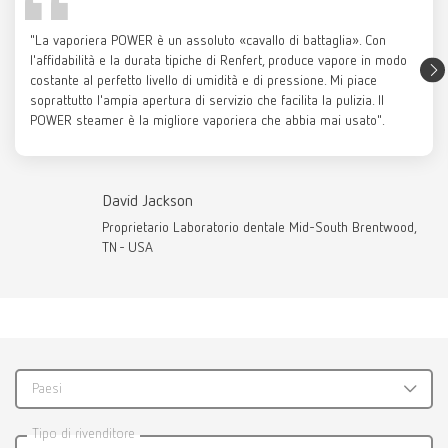
PDF (286KB)
Visualizza la lista dei ricambi
"La vaporiera POWER è un assoluto «cavallo di battaglia». Con
POWER steamer water softener
italiano (IT)
l'affidabilità e la durata tipiche di Renfert, produce vapore in modo
costante al perfetto livello di umidità e di pressione. Mi piace
Codice articolo 18460100
POWER steamer 2, 100 V
soprattutto l'ampia apertura di servizio che facilita la pulizia. Il
Codice articolo 18462000
Dotazione:
Scarica
POWER steamer è la migliore vaporiera che abbia mai usato".
POWER steamer Stop permanent
POWER steamer water softener, testa filtrante con tubo di lavaggio, tubo
di lavaggio, tubo di collegamento, 2 adattatore 3/4“ - 3/8“ incl.
Visualizza la lista dei ricambi
steaming
guarnizioni piatte, POWER steamer water softener Cartuccia del filtro M,
POWER steamer water softener Flussometro, istruzioni per l’uso/Quick
David Jackson
Start Guide, strisce di misurazione per la rilevazione della durezza
Proprietario Laboratorio dentale Mid-South Brentwood,
dell'acqua
TN - USA
Catalogo
STEAM tube
RENFERT_CATALOG_IT.PDF
Codice articolo 18420000
PDF (28.68MB)
Descrizione:
Paesi
Box ingegnoso per la pulizia con il getto di vapore
italiano (IT)
Dotazione:
Tipo di rivenditore
STEAM tube (già montato), spatola ergonomica raccogli-sporco, tubo di