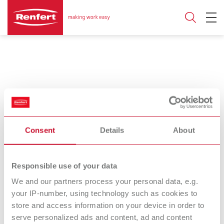
Piattaforma di formazione certificata
da Renfert
Consent
Details
About
In qualità di partner di assistenza Renfert, potete utilizzare la
nostra piattaforma per i corsi di formazione certificati per formare
Responsible use of your data
il vostro personale sulla manutenzione degli apparecchi Renfert.
We and our partners process your personal data, e.g.
Per farlo, fate clic sul link sottostante e accedete alla piattaforma
your IP-number, using technology such as cookies to
con le vostre credenziali.
store and access information on your device in order to
Una volta nella piattaforma, potrete accedere a vari corsi di
serve personalized ads and content, ad and content