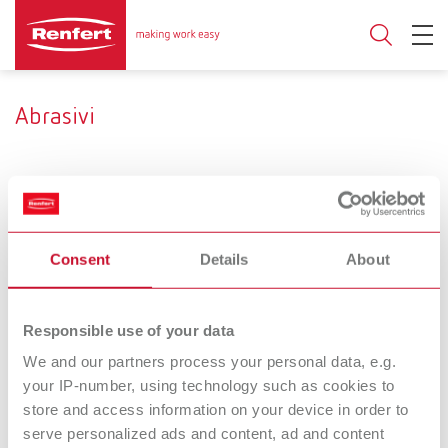
Abrasivi
Applicazione
Consent
Details
About
bonding
Smuffolatura
Lisciare/Compattare
Tipo di prodotto
Ossido d’alluminio
Sfere di vetro
Responsible use of your data
We and our partners process your personal data, e.g.
your IP-number, using technology such as cookies to
Prebonder
Cobra
store and access information on your device in order to
Abrasivo
surface pro
serve personalized ads and content, ad and content